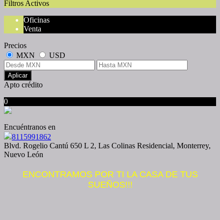
Filtros Activos
Oficinas
Venta
Precios
MXN
USD
Aplicar
Apto crédito
0
No hubo resultados para su búsqueda
Encuéntranos en
8115991862
Blvd. Rogelio Cantú 650 L 2, Las Colinas Residencial, Monterrey,
Nuevo León
ENCONTRAMOS POR TI LA CASA DE TUS
SUEÑOS!!!