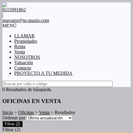
8115991862
|
snavarro@tu-spazio.com
MENÚ
LLAMAR
Propiedades
Renta
Venta
NOSOTROS
Valuación
Contacto
PROYECTO A TU MEDIDA
0 Resultados de búsqueda
OFICINAS EN VENTA
Inicio
>
Oficinas
>
Venta
> Resultados
Ordenar por
Filtrar
(2)
Filtrar
(2)